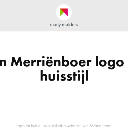
n Merriënboer logo 
huisstijl
Logo en huisstijl voor akkerbouwbedrijf van Merriënboer.